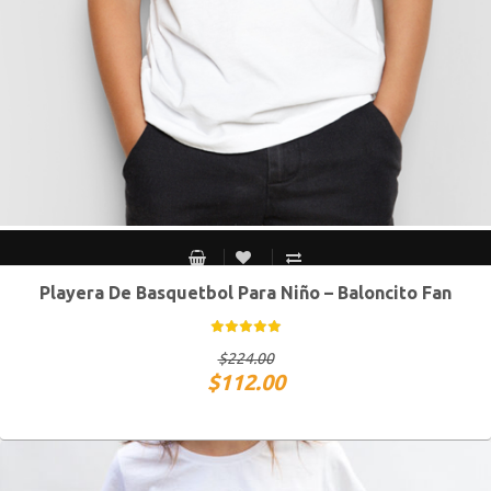
Playera De Basquetbol Para Niño – Baloncito Fan
Chico
Mediano
Grande
Extra Grande
$
224.00
$
112.00