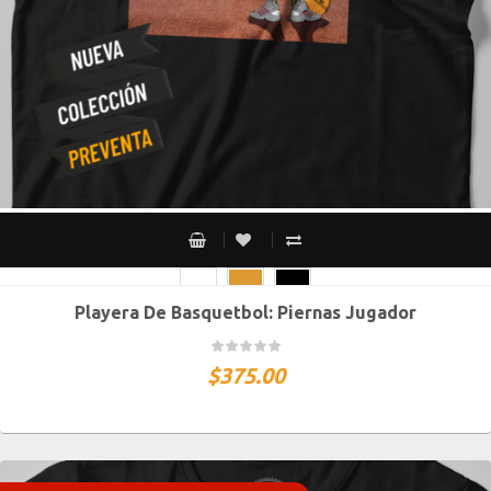
Playera De Basquetbol: Piernas Jugador
CH
M
G
XG
XXG
$
375.00