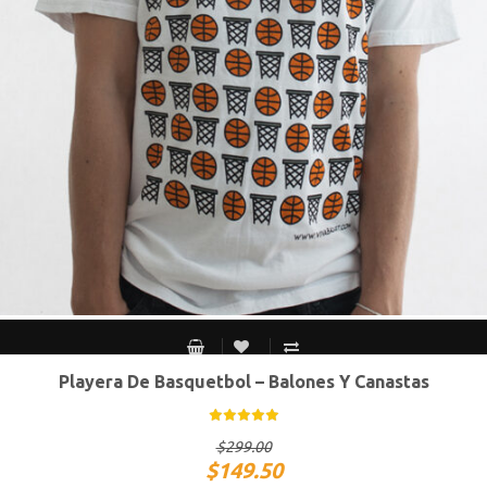
Playera De Basquetbol – Balones Y Canastas
S MEX / XS USA
M MEX / S USA
G MEX / M USA
XG MEX / G USA
$
299.00
$
149.50