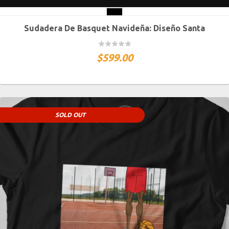
Sudadera De Basquet Navideña: Diseño Santa
CH
M
G
XG
XXG
$
599.00
SOLD OUT