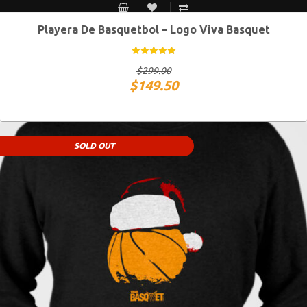
Playera De Basquetbol – Logo Viva Basquet
S MEX / XS USA
M MEX / S USA
G MEX / M USA
XG MEX / G USA
$
299.00
$
149.50
SOLD OUT