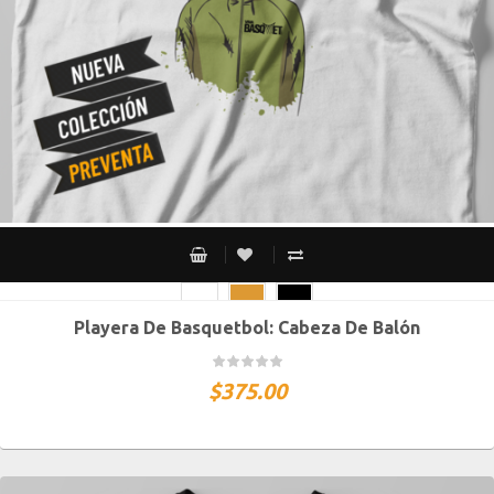
Playera De Basquetbol: Cabeza De Balón
CH
M
G
XG
XXG
$
375.00