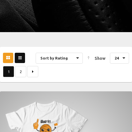
Sort by Rating
Show
24
1
2