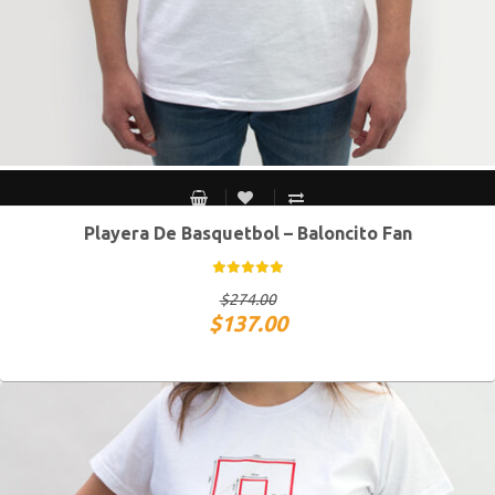
Playera De Basquetbol – Baloncito Fan
CH
M
G
XG
$
274.00
$
137.00