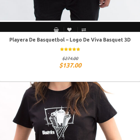
Playera De Basquetbol – Logo De Viva Basquet 3D
CH
M
G
XG
$
274.00
$
137.00