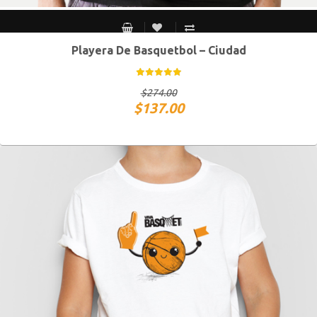
Playera De Basquetbol – Ciudad
CH
M
G
XG
$
274.00
$
137.00