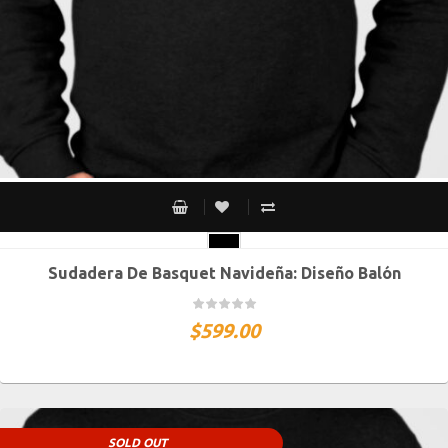
Sudadera De Basquet Navideña: Diseño Balón
CH
M
G
XG
XXG
$
599.00
SOLD OUT