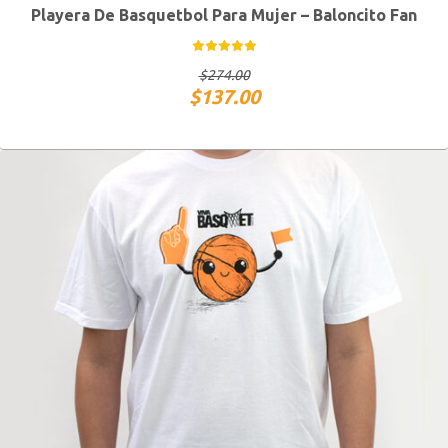
Playera De Basquetbol Para Mujer – Baloncito Fan
CH
M
G
XG
$
274.00
$
137.00