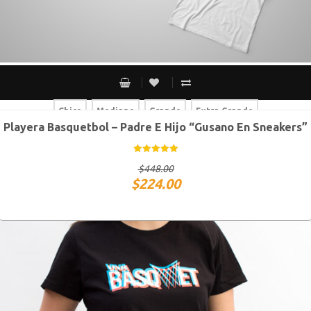
Chico
Mediano
Grande
Extra Grande
Playera Basquetbol – Padre E Hijo “Gusano En Sneakers”
Chico
Mediano
Grande
Extra Grande
$
448.00
$
224.00