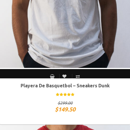
Playera De Basquetbol – Sneakers Dunk
S MEX / XS USA
M MEX / S USA
G MEX / M USA
XG MEX / G USA
$
299.00
$
149.50