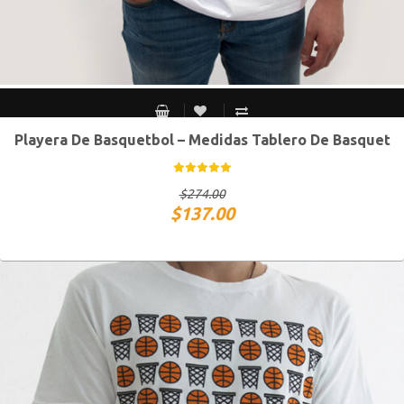
Playera De Basquetbol – Medidas Tablero De Basquet
CH
M
G
XG
$
274.00
$
137.00