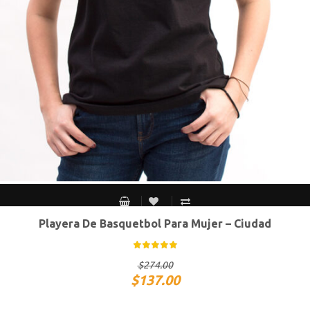
Playera De Basquetbol Para Mujer – Ciudad
CH
M
G
XG
$
274.00
$
137.00