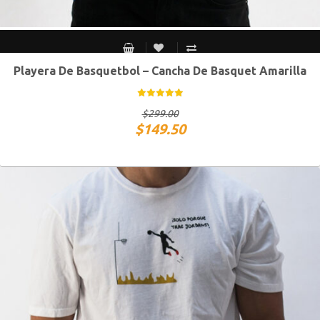
Playera De Basquetbol – Cancha De Basquet Amarilla
S MEX / XS USA
M MEX / S USA
G MEX / M USA
XG MEX / G USA
$
299.00
$
149.50