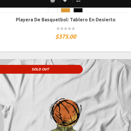
Playera De Basquetbol: Tablero En Desierto
CH
M
G
XG
XXG
$
375.00
SOLD OUT