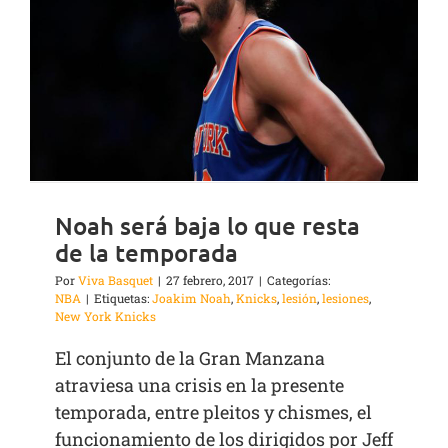
Noah será baja lo que resta
de la temporada
Por
Viva Basquet
|
27 febrero, 2017
|
Categorías:
NBA
|
Etiquetas:
Joakim Noah
,
Knicks
,
lesión
,
lesiones
,
New York Knicks
El conjunto de la Gran Manzana
atraviesa una crisis en la presente
temporada, entre pleitos y chismes, el
funcionamiento de los dirigidos por Jeff