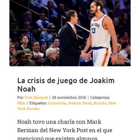
La crisis de juego de Joakim
Noah
Por
Viva Basquet
|
28 noviembre, 2016
|
Categorías:
NBA
|
Etiquetas:
Entrevista
,
Joakim Noah
,
Knicks
,
New
York Knicks
Noah tuvo una charla con Mark
Berman del New York Post en el que
mencionó que existen algunos