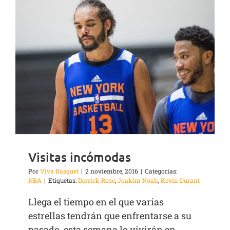
Visitas incómodas
Por
Viva Basquet
|
2 noviembre, 2016
|
Categorías:
NBA
|
Etiquetas:
Derrick Rose
,
Joakim Noah
,
Kevin Durant
Llega el tiempo en el que varias
estrellas tendrán que enfrentarse a su
pasado, esta semana lo vivirán en