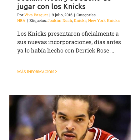
jugar con los Knicks
Por
Viva Basquet
|
9 julio, 2016
|
Categorías:
NBA
|
Etiquetas:
Joakim Noah
,
Knicks
,
New York Knicks
Los Knicks presentaron oficialmente a
sus nuevas incorporaciones, días antes
ya lo había hecho con Derrick Rose ...
MÁS INFORMACIÓN