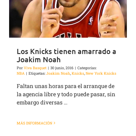
Los Knicks tienen amarrado a
Joakim Noah
Por
Viva Basquet
|
30 junio, 2016
|
Categorías:
NBA
|
Etiquetas:
Joakim Noah
,
Knicks
,
New York Knicks
Faltan unas horas para el arranque de
la agencia libre y todo puede pasar, sin
embargo diversas ...
MÁS INFORMACIÓN