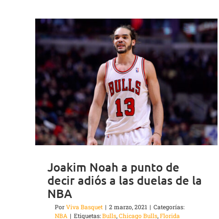
Joakim Noah a punto de
decir adiós a las duelas de la
NBA
Por
Viva Basquet
|
2 marzo, 2021
|
Categorías:
NBA
|
Etiquetas:
Bulls
,
Chicago Bulls
,
Florida