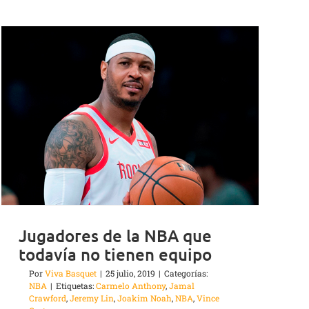
Jugadores de la NBA que
todavía no tienen equipo
Por
Viva Basquet
|
25 julio, 2019
|
Categorías:
NBA
|
Etiquetas:
Carmelo Anthony
,
Jamal
Crawford
,
Jeremy Lin
,
Joakim Noah
,
NBA
,
Vince