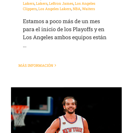
Lakers
,
Lakers
,
LeBron James
,
Los Angeles
Clippers
,
Los Angeles Lakers
,
NBA
,
Waiters
Estamos a poco más de un mes
para el inicio de los Playoffs y en
Los Angeles ambos equipos están
...
MÁS INFORMACIÓN