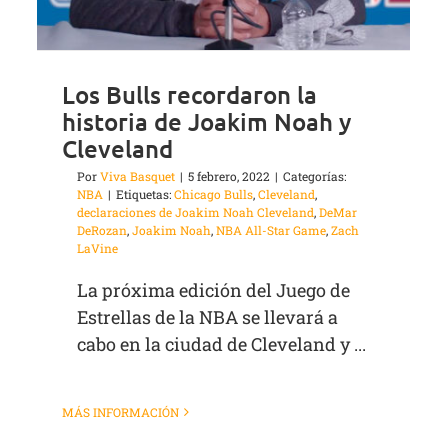
Los Bulls recordaron la
historia de Joakim Noah y
Cleveland
Por
Viva Basquet
|
5 febrero, 2022
|
Categorías:
NBA
|
Etiquetas:
Chicago Bulls
,
Cleveland
,
declaraciones de Joakim Noah Cleveland
,
DeMar
DeRozan
,
Joakim Noah
,
NBA All-Star Game
,
Zach
LaVine
La próxima edición del Juego de
Estrellas de la NBA se llevará a
cabo en la ciudad de Cleveland y ...
MÁS INFORMACIÓN