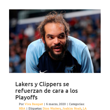
Lakers y Clippers se
refuerzan de cara a los
Playoffs
Por
Viva Basquet
|
6 marzo, 2020
|
Categorías:
NBA
|
Etiquetas:
Dion Waiters
,
Joakim Noah
,
LA