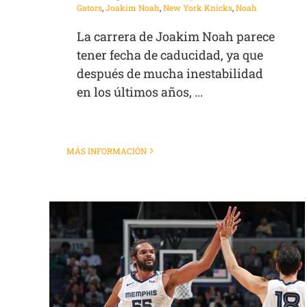
Gators
,
Joakim Noah
,
New York Knicks
,
Noah
La carrera de Joakim Noah parece
tener fecha de caducidad, ya que
después de mucha inestabilidad
en los últimos años, ...
MÁS INFORMACIÓN