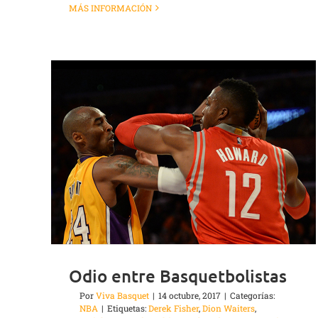
MÁS INFORMACIÓN
Odio entre Basquetbolistas
Por
Viva Basquet
|
14 octubre, 2017
|
Categorías:
NBA
|
Etiquetas:
Derek Fisher
,
Dion Waiters
,