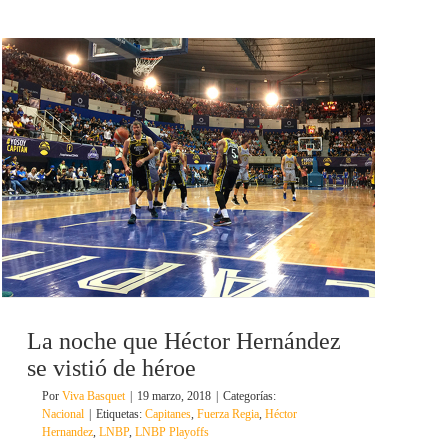
La noche que Héctor Hernández
se vistió de héroe
Por
Viva Basquet
|
19 marzo, 2018
|
Categorías:
Nacional
|
Etiquetas:
Capitanes
,
Fuerza Regia
,
Héctor
Hernandez
,
LNBP
,
LNBP Playoffs