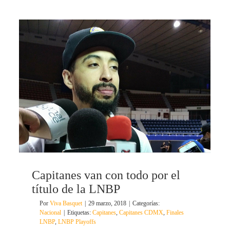
Capitanes van con todo por el
título de la LNBP
Por
Viva Basquet
|
29 marzo, 2018
|
Categorías:
Nacional
|
Etiquetas:
Capitanes
,
Capitanes CDMX
,
Finales
LNBP
,
LNBP Playoffs