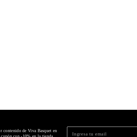
or contenido de Viva Basquet en
n cupón con -10% en la tienda