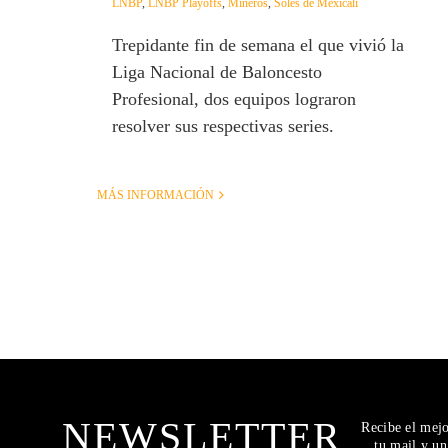
LNBP
,
LNBP Playoffs
,
Mineros
,
Soles de Mexicali
Trepidante fin de semana el que vivió la
Liga Nacional de Baloncesto
Profesional, dos equipos lograron
resolver sus respectivas series.
MÁS INFORMACIÓN
NEWSLETTER
Recibe el mej
tu mail y u