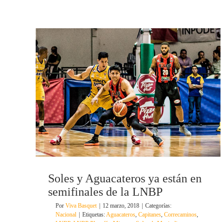
Soles y Aguacateros ya están en
semifinales de la LNBP
Por
Viva Basquet
|
12 marzo, 2018
|
Categorías:
Nacional
|
Etiquetas:
Aguacateros
,
Capitanes
,
Correcaminos
,