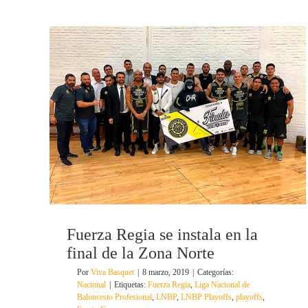
Fuerza Regia se instala en la
final de la Zona Norte
Por
Viva Basquet
|
8 marzo, 2019
|
Categorías:
Nacional
|
Etiquetas:
Fuerza Regia
,
Liga Nacional de
Baloncesto Profesional
,
LNBP
,
LNBP Playoffs
,
playoffs
,