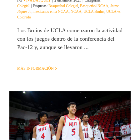
Por
VIVA BASQUET
|
2 diciembre, 2021
|
Categorías:
Colegial
|
Etiquetas:
Basquetbol Colegial
,
Basquetbol NCAA
,
Jaime
Jáquez Jr.
,
mexicanos en la NCAA
,
NCAA
,
UCLA Bruins
,
UCLA vs
Colorado
Los Bruins de UCLA comenzaron la actividad
con los juegos dentro de la conferencia del
Pac-12 y, aunque se llevaron ...
MÁS INFORMACIÓN