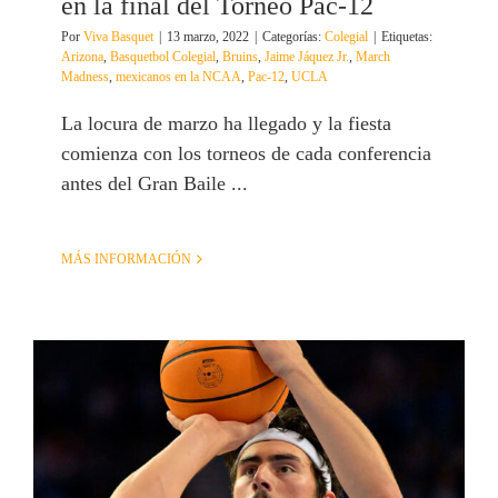
en la final del Torneo Pac-12
Por
Viva Basquet
|
13 marzo, 2022
|
Categorías:
Colegial
|
Etiquetas:
Arizona
,
Basquetbol Colegial
,
Bruins
,
Jaime Jáquez Jr.
,
March
Madness
,
mexicanos en la NCAA
,
Pac-12
,
UCLA
La locura de marzo ha llegado y la fiesta
comienza con los torneos de cada conferencia
antes del Gran Baile ...
MÁS INFORMACIÓN