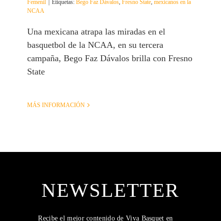
Femenil
|
Etiquetas:
Bego Faz Dávalos
,
Fresno State
,
mexicanos en la
NCAA
Una mexicana atrapa las miradas en el
basquetbol de la NCAA, en su tercera
campaña, Bego Faz Dávalos brilla con Fresno
State
MÁS INFORMACIÓN
NEWSLETTER
Recibe el mejor contenido de Viva Basquet en