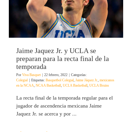
Jaime Jaquez Jr. y UCLA se
preparan para la recta final de la
temporada
Por
Viva Basquet
|
22 febrero, 2022
|
Categorías:
Colegial
|
Etiquetas:
Basquetbol Colegial
,
Jaime Jáquez Jr.
,
mexicanos
en la NCAA
,
NCAA Basketball
,
UCLA Basketball
,
UCLA Bruins
La recta final de la temporada regular para el
jugador de ascendencia mexicana Jaime
Jaquez Jr. se acerca y por ...