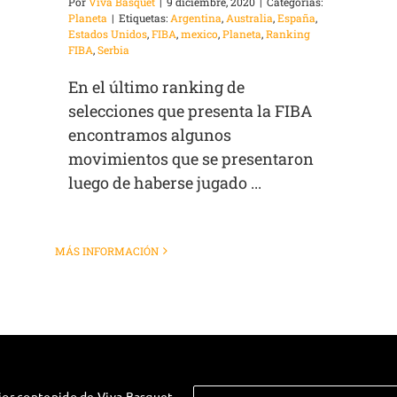
Por
Viva Basquet
|
9 diciembre, 2020
|
Categorías:
Planeta
|
Etiquetas:
Argentina
,
Australia
,
España
,
Estados Unidos
,
FIBA
,
mexico
,
Planeta
,
Ranking
FIBA
,
Serbia
En el último ranking de
selecciones que presenta la FIBA
encontramos algunos
movimientos que se presentaron
luego de haberse jugado ...
MÁS INFORMACIÓN
jor contenido de Viva Basquet