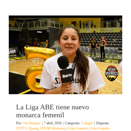
La Liga ABE tiene nuevo
monarca femenil
Por
Viva Basquet
|
7 abril, 2018
|
Categorías:
Colegial
|
Etiquetas:
CETYS Tijuana
,
ITESM Monterrey
,
Ocho Grandes
,
Ocho Grandes