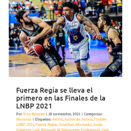
Fuerza Regia se lleva el
primero en las Finales de la
LNBP 2021
Por
Viva Basquet
|
18 noviembre, 2021
|
Categorías:
Nacional
|
Etiquetas:
Astros
,
Astros de Jalisco
,
Finales
LNBP 2021
,
Fuerza Regia
,
Jonathan Machado
,
Jorge
Gutierrez
,
Liga Nacional de Baloncesto Profesional
,
Liga