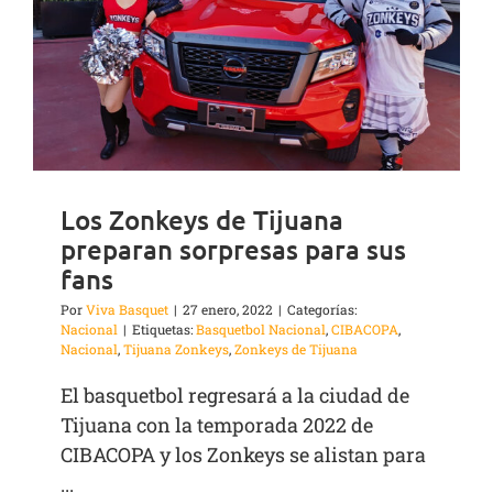
Los Zonkeys de Tijuana
preparan sorpresas para sus
fans
Por
Viva Basquet
|
27 enero, 2022
|
Categorías:
Nacional
|
Etiquetas:
Basquetbol Nacional
,
CIBACOPA
,
Nacional
,
Tijuana Zonkeys
,
Zonkeys de Tijuana
El basquetbol regresará a la ciudad de
Tijuana con la temporada 2022 de
CIBACOPA y los Zonkeys se alistan para
...