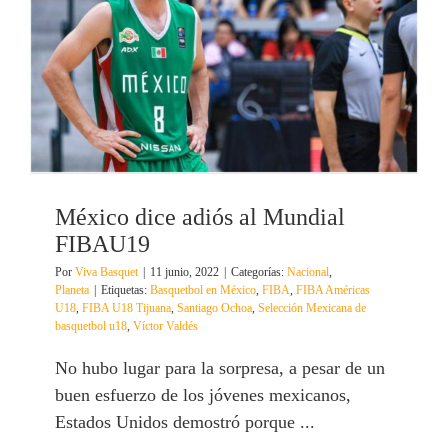
México dice adiós al Mundial
FIBAU19
Por
Viva Basquet
|
11 junio, 2022
|
Categorías:
Nacional
,
Planeta
|
Etiquetas:
Basquetbol en México
,
FIBA
,
FIBA Américas
U18
,
FIBA U18 Tijuana
,
Santiago Ochoa
,
Selección Mexicana de
basquetbol u18
,
Víctor Valdés
No hubo lugar para la sorpresa, a pesar de un
buen esfuerzo de los jóvenes mexicanos,
Estados Unidos demostró porque ...