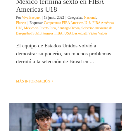
México termina sexto en FIBA
Americas U18
Por
Viva Basquet
|
13 junio, 2022
|
Categorías:
Nacional
,
Planeta
|
Etiquetas:
Campeonato FIBA Americas U18
,
FIBA Américas
U18
,
México vs Puerto Rico
,
Santiago Ochoa
,
Selección mexicana de
Basquetbol Sub18
,
torneos FIBA
,
USA Basketball
,
Víctor Valdés
El equipo de Estados Unidos volvió a
demostrar su poderío, sin muchos problemas
derrotó a la selección de Brasil en ...
MÁS INFORMACIÓN