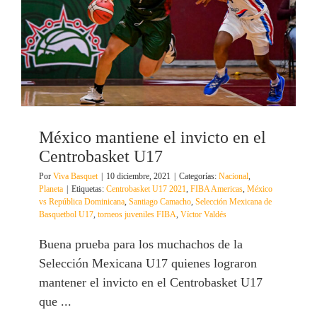
México mantiene el invicto en el
Centrobasket U17
Por
Viva Basquet
|
10 diciembre, 2021
|
Categorías:
Nacional
,
Planeta
|
Etiquetas:
Centrobasket U17 2021
,
FIBA Americas
,
México
vs República Dominicana
,
Santiago Camacho
,
Selección Mexicana de
Basquetbol U17
,
torneos juveniles FIBA
,
Víctor Valdés
Buena prueba para los muchachos de la
Selección Mexicana U17 quienes lograron
mantener el invicto en el Centrobasket U17
que ...