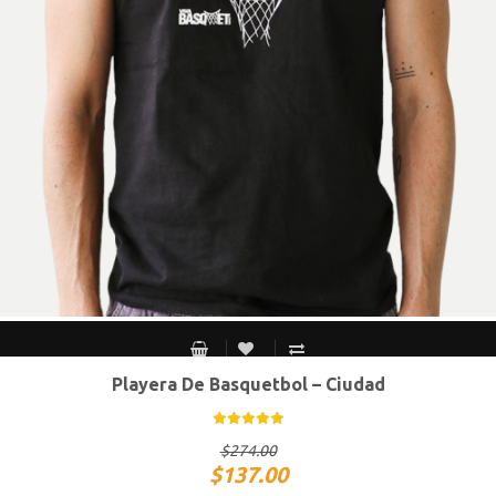
Playera De Basquetbol – Ciudad
CH
M
G
XG
$
274.00
$
137.00