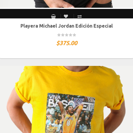
Playera Michael Jordan Edición Especial
CH
M
G
XG
XXG
$
375.00