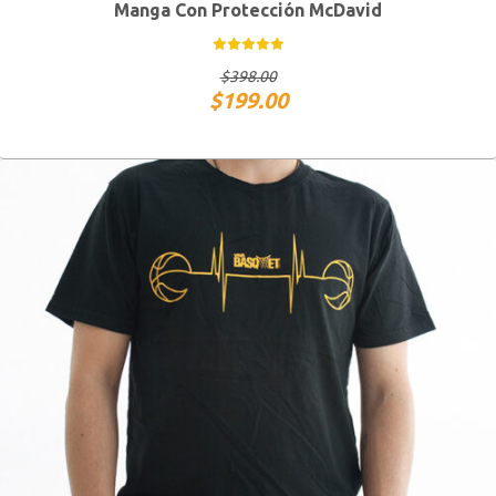
Manga Con Protección McDavid
CH
M
G
$
398.00
$
199.00