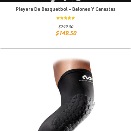
Playera De Basquetbol – Balones Y Canastas
S MEX / XS USA
M MEX / S USA
G MEX / M USA
XG MEX / G USA
$
299.00
$
149.50