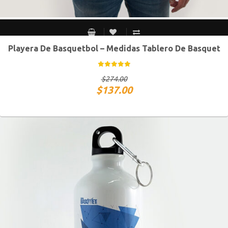
Playera De Basquetbol – Medidas Tablero De Basquet
CH
M
G
XG
$
274.00
$
137.00