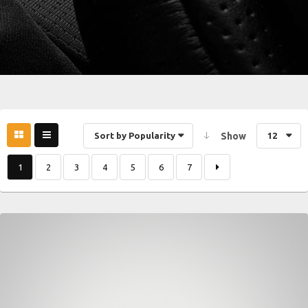
Sort by Popularity
Show
12
1
2
3
4
5
6
7