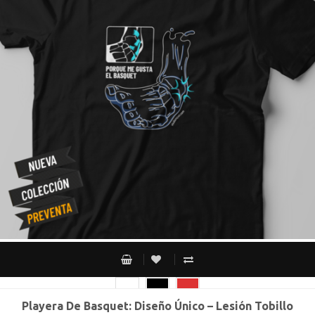
Playera De Basquet: Diseño Único – Lesión Tobillo
CH
M
G
XG
XXG