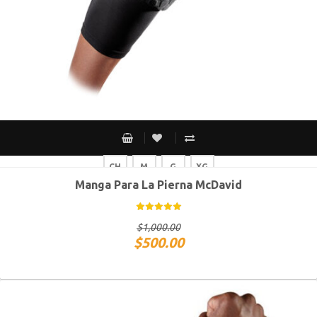
CH
M
G
XG
Manga Para La Pierna McDavid
$
1,000.00
$
500.00