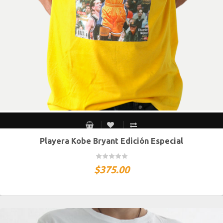
Playera Kobe Bryant Edición Especial
CH
M
G
XG
XXG
$
375.00