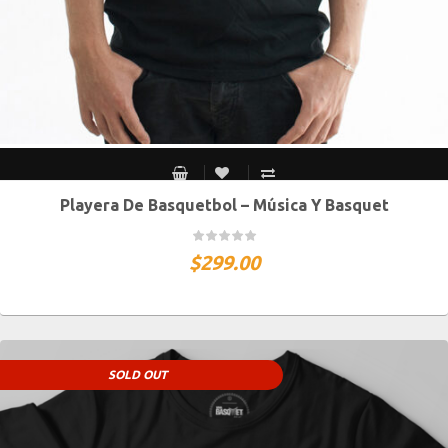
Playera De Basquetbol – Música Y Basquet
S MEX / XS USA
M MEX / S USA
G MEX / M USA
XG MEX / G USA
$
299.00
SOLD OUT