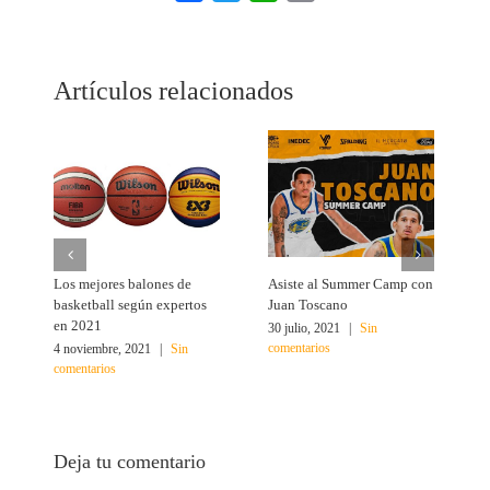
Link
Artículos relacionados
Los mejores balones de
Asiste al Summer Camp con
Ú
basketball según expertos
Juan Toscano
2
en 2021
30 julio, 2021
|
Sin
comentarios
4 noviembre, 2021
|
Sin
3
comentarios
c
Deja tu comentario