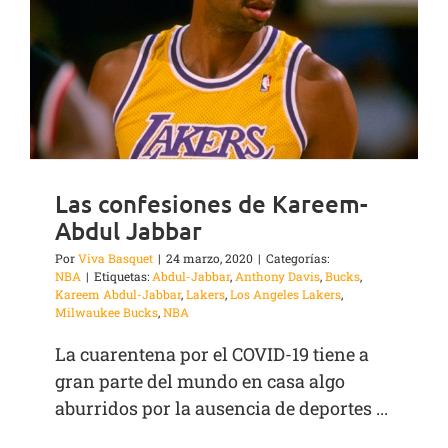
Las confesiones de Kareem-
Abdul Jabbar
Por
Viva Basquet
|
24 marzo, 2020
|
Categorías:
NBA
|
Etiquetas:
Abdul-Jabbar
,
Anthony Davis
,
Bucks
,
Kareem Abdul-Jabbar
,
Lakers
,
Los Angeles Lakers
,
Milwaukee Bucks
,
NBA
La cuarentena por el COVID-19 tiene a
gran parte del mundo en casa algo
aburridos por la ausencia de deportes ...