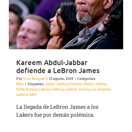
Kareem Abdul-Jabbar
defiende a LeBron James
Por
Viva Basquet
|
13 agosto, 2019
|
Categorías:
NBA
|
Etiquetas:
Abdul-Jabbar
,
Kareem Abdul-Jabbar
,
Kobe Bryant
,
Lakers
,
LeBron
,
LeBron James
,
Los Angeles
Lakers
,
NBA
La llegada de LeBron James a los
Lakers fue por demás polémica.