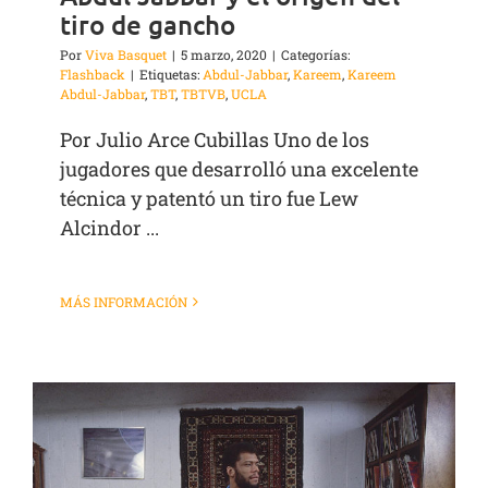
tiro de gancho
Por
Viva Basquet
|
5 marzo, 2020
|
Categorías:
Flashback
|
Etiquetas:
Abdul-Jabbar
,
Kareem
,
Kareem
Abdul-Jabbar
,
TBT
,
TBTVB
,
UCLA
Por Julio Arce Cubillas Uno de los
jugadores que desarrolló una excelente
técnica y patentó un tiro fue Lew
Alcindor ...
MÁS INFORMACIÓN