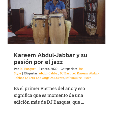
Kareem Abdul-Jabbar y su
pasión por el jazz
Por
DJ Basquet
|
3 enero, 2020
|
Categorías:
Life
Style
|
Etiquetas:
Abdul-Jabbar
,
DJ Basquet
,
Kareem Abdul-
Jabbar
,
Lakers
,
Los Angeles Lakers
,
Milwaukee Bucks
Es el primer viernes del año y eso
significa que es momento de una
edición más de DJ Basquet, que ...