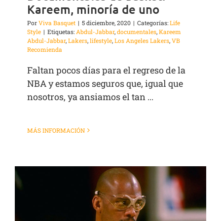
Kareem, minoría de uno
Por
Viva Basquet
|
5 diciembre, 2020
|
Categorías:
Life
Style
|
Etiquetas:
Abdul-Jabbar
,
documentales
,
Kareem
Abdul-Jabbar
,
Lakers
,
lifestyle
,
Los Angeles Lakers
,
VB
Recomienda
Faltan pocos días para el regreso de la
NBA y estamos seguros que, igual que
nosotros, ya ansiamos el tan ...
MÁS INFORMACIÓN