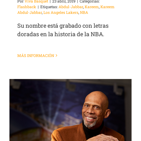
Por
Viva Basquet
|
23 abril, 2019
|
Categorías:
Flashback
|
Etiquetas:
Abdul-Jabbar
,
Kareem
,
Kareem
Abdul-Jabbar
,
Los Angeles Lakers
,
NBA
Su nombre está grabado con letras
doradas en la historia de la NBA.
MÁS INFORMACIÓN