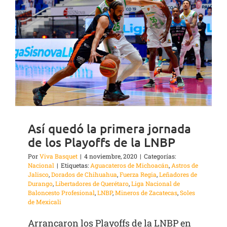
Así quedó la primera jornada
de los Playoffs de la LNBP
Por
Viva Basquet
|
4 noviembre, 2020
|
Categorías:
Nacional
|
Etiquetas:
Aguacateros de Michoacán
,
Astros de
Jalisco
,
Dorados de Chihuahua
,
Fuerza Regia
,
Leñadores de
Durango
,
Libertadores de Querétaro
,
Liga Nacional de
Baloncesto Profesional
,
LNBP
,
Mineros de Zacatecas
,
Soles
de Mexicali
Arrancaron los Playoffs de la LNBP en