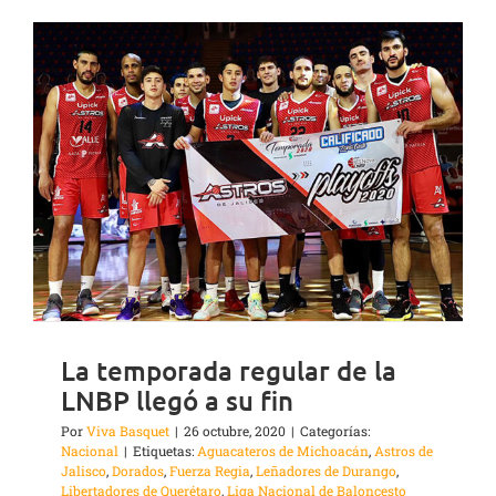
La temporada regular de la
LNBP llegó a su fin
Por
Viva Basquet
|
26 octubre, 2020
|
Categorías:
Nacional
|
Etiquetas:
Aguacateros de Michoacán
,
Astros de
Jalisco
,
Dorados
,
Fuerza Regia
,
Leñadores de Durango
,
Libertadores de Querétaro
,
Liga Nacional de Baloncesto