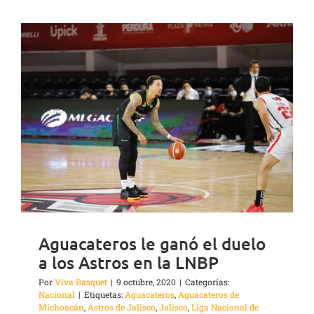
Aguacateros le ganó el duelo
a los Astros en la LNBP
Por
Viva Basquet
|
9 octubre, 2020
|
Categorías:
Nacional
|
Etiquetas:
Aguacateros
,
Aguacateros de
Michoacán
,
Astros de Jalisco
,
Jalisco
,
Liga Nacional de