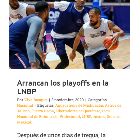
Arrancan los playoffs en la
LNBP
Por
Viva Basquet
|
3 noviembre, 2020
|
Categorías:
Nacional
|
Etiquetas:
Aguacateros de Michoacán
,
Astros de
Jalisco
,
Fuerza Regia
,
Libertadores de Querétaro
,
Liga
Nacional de Baloncesto Profesional
,
LNBP
,
mexico
,
Soles de
Mexicali
Después de unos días de tregua, la