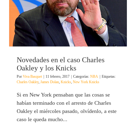
Novedades en el caso Charles
Oakley y los Knicks
Por
Viva Basquet
|
11 febrero, 2017
|
Categorías:
NBA
|
Etiquetas:
Charles Oakley
,
James Dolan
,
Knicks
,
New York Knicks
Si en New York pensaban que las cosas se
habían terminado con el arresto de Charles
Oakley el miércoles pasado, olvídenlo, a este
caso le queda mucho...