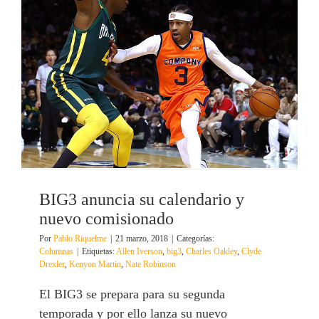
BIG3 anuncia su calendario y
nuevo comisionado
Por
Pablo Riquelme
|
21 marzo, 2018
|
Categorías:
Columnas
|
Etiquetas:
Allen Iverson
,
big3
,
Charles Oakley
,
Clyde
Drexler
,
Kenyon Martin
,
Nate Robinson
El BIG3 se prepara para su segunda
temporada y por ello lanza su nuevo