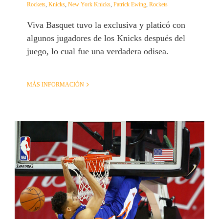
Rockets
,
Knicks
,
New York Knicks
,
Patrick Ewing
,
Rockets
Viva Basquet tuvo la exclusiva y platicó con
algunos jugadores de los Knicks después del
juego, lo cual fue una verdadera odisea.
MÁS INFORMACIÓN