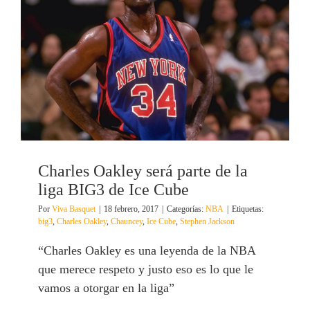
Charles Oakley será parte de la
liga BIG3 de Ice Cube
Por
Viva Basquet
|
18 febrero, 2017
|
Categorías:
NBA
|
Etiquetas:
big3
,
Charles Oakley
,
Chauncey
,
Ice Cube
,
Stephen Jackson
“Charles Oakley es una leyenda de la NBA
que merece respeto y justo eso es lo que le
vamos a otorgar en la liga”