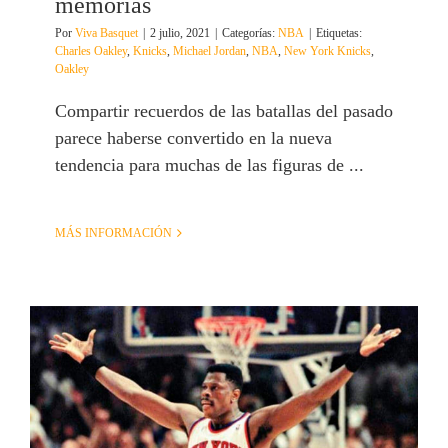
memorias
Por
Viva Basquet
|
2 julio, 2021
|
Categorías:
NBA
|
Etiquetas:
Charles Oakley
,
Knicks
,
Michael Jordan
,
NBA
,
New York Knicks
,
Oakley
Compartir recuerdos de las batallas del pasado
parece haberse convertido en la nueva
tendencia para muchas de las figuras de ...
MÁS INFORMACIÓN