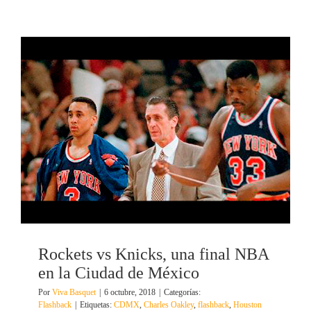
Rockets vs Knicks, una final NBA
en la Ciudad de México
Por
Viva Basquet
|
6 octubre, 2018
|
Categorías:
Flashback
|
Etiquetas:
CDMX
,
Charles Oakley
,
flashback
,
Houston