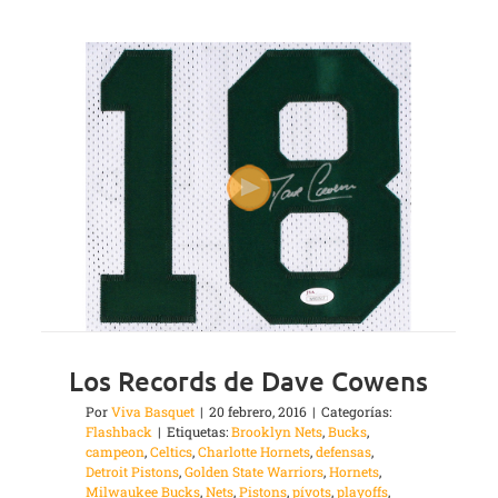
Los Records de Dave Cowens
Por
Viva Basquet
|
20 febrero, 2016
|
Categorías:
Flashback
|
Etiquetas:
Brooklyn Nets
,
Bucks
,
campeon
,
Celtics
,
Charlotte Hornets
,
defensas
,
Detroit Pistons
,
Golden State Warriors
,
Hornets
,
Milwaukee Bucks
,
Nets
,
Pistons
,
pívots
,
playoffs
,