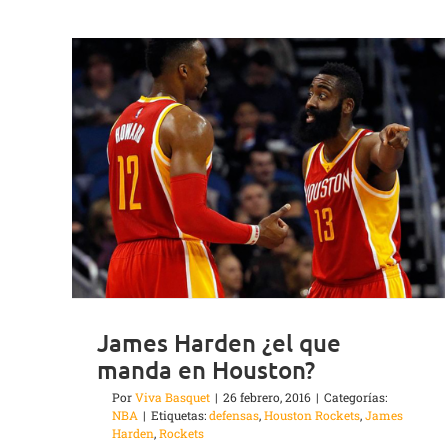
James Harden ¿el que
manda en Houston?
Por
Viva Basquet
|
26 febrero, 2016
|
Categorías:
NBA
|
Etiquetas:
defensas
,
Houston Rockets
,
James
Harden
,
Rockets