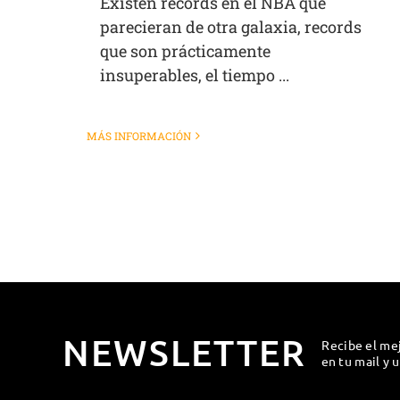
Existen records en el NBA que
parecieran de otra galaxia, records
que son prácticamente
insuperables, el tiempo ...
MÁS INFORMACIÓN
NEWSLETTER
Recibe el me
en tu mail y 