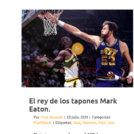
El rey de los tapones Mark
Eaton.
Por
Viva Basquet
|
25 julio, 2015
|
Categorías:
Flashback
|
Etiquetas:
Jazz
,
Tapones
,
Utah Jazz