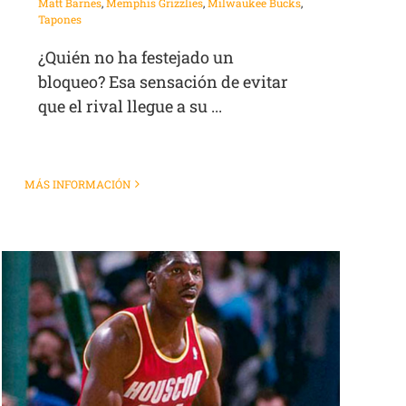
Matt Barnes
,
Memphis Grizzlies
,
Milwaukee Bucks
,
Tapones
¿Quién no ha festejado un
bloqueo? Esa sensación de evitar
que el rival llegue a su ...
MÁS INFORMACIÓN