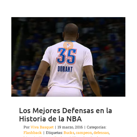
Los Mejores Defensas en la
Historia de la NBA
Por
Viva Basquet
|
19 marzo, 2016
|
Categorías:
Flashback
|
Etiquetas:
Bucks
,
campeon
,
defensas
,