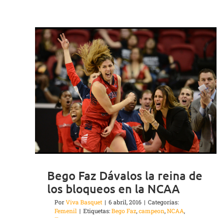
Bego Faz Dávalos la reina de
los bloqueos en la NCAA
Por
Viva Basquet
|
6 abril, 2016
|
Categorías:
Femenil
|
Etiquetas:
Bego Faz
,
campeon
,
NCAA
,