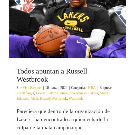
Todos apuntan a Russell
Westbrook
Por
Viva Basquet
|
10 marzo, 2022
|
Categorías:
NBA
|
Etiquetas:
Frank Vogel
,
Lakers
,
LeBron James
,
Los Angeles Lakers
,
Magic
Johnson
,
NBA
,
Russell Westbrook
,
Westbook
Pareciera que dentro de la organización de
Lakers, han encontrado a quien echarle la
culpa de la mala campaña que ...