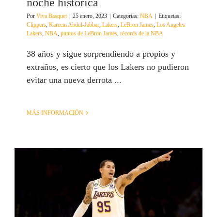
noche histórica
Por
Viva Basquet
|
25 enero, 2023
|
Categorías:
NBA
|
Etiquetas:
Clippers
,
Kareem Abdul-Jabbar
,
Lakers
,
LeBron James
,
Los Angeles
Lakers
,
NBA
,
puntos de LeBron James
,
récords de la NBA
38 años y sigue sorprendiendo a propios y
extraños, es cierto que los Lakers no pudieron
evitar una nueva derrota ...
MÁS INFORMACIÓN