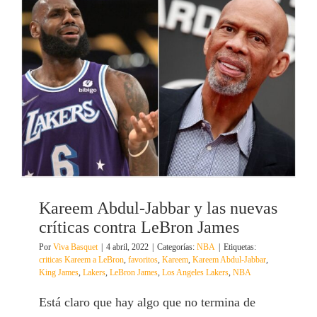
Kareem Abdul-Jabbar y las nuevas
críticas contra LeBron James
Por
Viva Basquet
|
4 abril, 2022
|
Categorías:
NBA
|
Etiquetas:
criticas Kareem a LeBron
,
favoritos
,
Kareem
,
Kareem Abdul-Jabbar
,
King James
,
Lakers
,
LeBron James
,
Los Angeles Lakers
,
NBA
Está claro que hay algo que no termina de