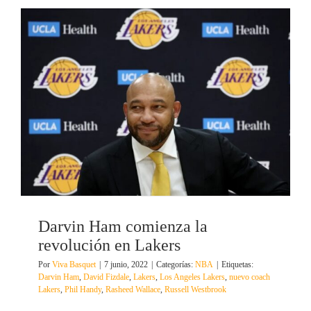
Darvin Ham comienza la
revolución en Lakers
Por
Viva Basquet
|
7 junio, 2022
|
Categorías:
NBA
|
Etiquetas:
Darvin Ham
,
David Fizdale
,
Lakers
,
Los Angeles Lakers
,
nuevo coach
Lakers
,
Phil Handy
,
Rasheed Wallace
,
Russell Westbrook