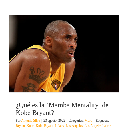
¿Qué es la ‘Mamba Mentality’ de
Kobe Bryant?
Por
Antonio Silva
|
23 agosto, 2022
|
Categorías:
Muro
|
Etiquetas:
Bryant
,
Kobe
,
Kobe Bryant
,
Lakers
,
Los Ángeles
,
Los Angeles Lakers
,