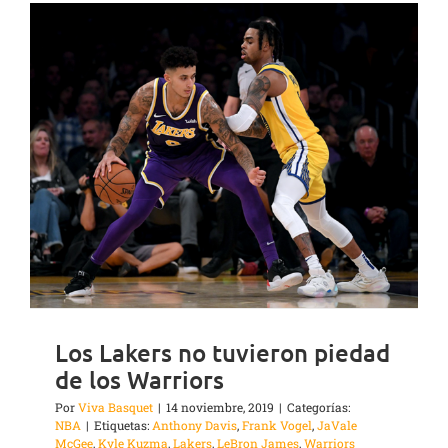
Los Lakers no tuvieron piedad
de los Warriors
Por
Viva Basquet
|
14 noviembre, 2019
|
Categorías:
NBA
|
Etiquetas:
Anthony Davis
,
Frank Vogel
,
JaVale
McGee
,
Kyle Kuzma
,
Lakers
,
LeBron James
,
Warriors