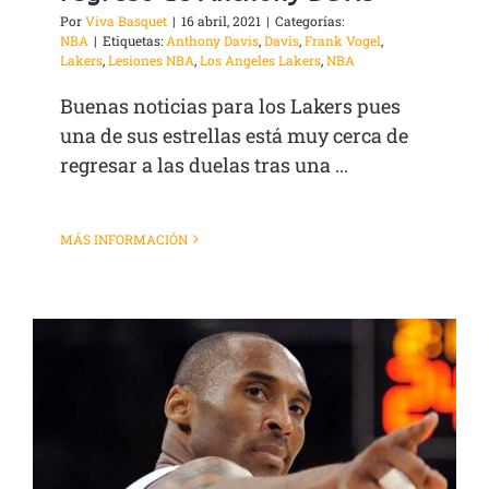
Por
Viva Basquet
|
16 abril, 2021
|
Categorías:
NBA
|
Etiquetas:
Anthony Davis
,
Davis
,
Frank Vogel
,
Lakers
,
Lesiones NBA
,
Los Angeles Lakers
,
NBA
Buenas noticias para los Lakers pues
una de sus estrellas está muy cerca de
regresar a las duelas tras una ...
MÁS INFORMACIÓN