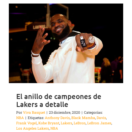
El anillo de campeones de
Lakers a detalle
Por
Viva Basquet
|
23 diciembre, 2020
|
Categorías:
NBA
|
Etiquetas:
Anthony Davis
,
Black Mamba
,
Davis
,
Frank Vogel
,
Kobe Bryant
,
Lakers
,
LeBron
,
LeBron James
,
Los Angeles Lakers
,
NBA