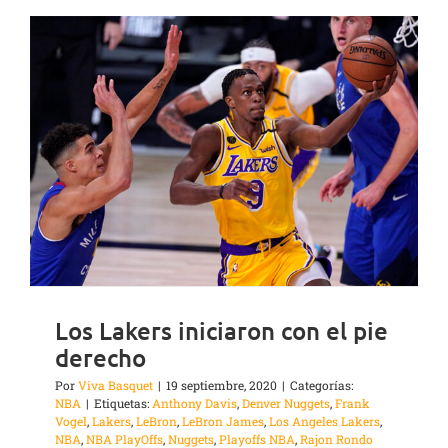
Los Lakers iniciaron con el pie
derecho
Por
Viva Basquet
|
19 septiembre, 2020
|
Categorías:
NBA
|
Etiquetas:
Anthony Davis
,
Denver Nuggets
,
Frank
Vogel
,
Lakers
,
LeBron
,
LeBron James
,
Los Angeles Lakers
,
NBA
,
NBA PlayOffs
,
Nuggets
,
Playoffs NBA
,
Rajon Rondo