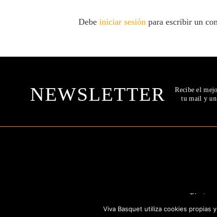
Debe
iniciar sesión
para escribir un co
NEWSLETTER
Recibe el mej
tu mail y u
Términos 
Viva Basquet utiliza cookies propias 