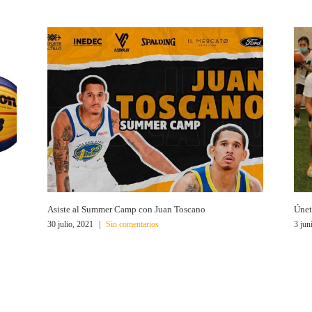
Asiste al Summer Camp con Juan Toscano
Únet
30 julio, 2021
|
Sin comentarios
3 jun