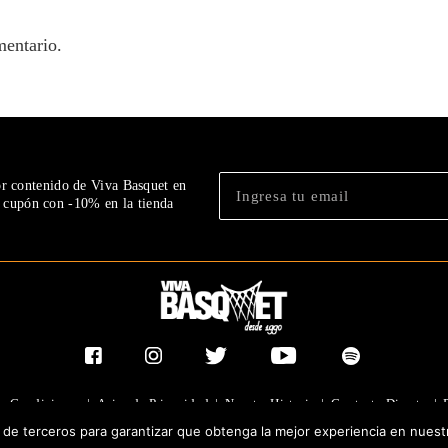
mentario.
or contenido de Viva Basquet en
n cupón con -10% en la tienda
y Condiciones
|
Aviso de Privacidad
|
Nuestra Historia
|
Contacto Directo
|
y de terceros para garantizar que obtenga la mejor experiencia en nuest
®TODOS LOS DERECHOS RESERVADOS 2023. GRUPO OLIMPIA EDITORES.