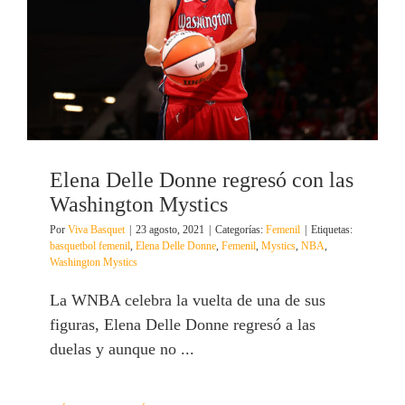
Elena Delle Donne regresó con las
Washington Mystics
Por
Viva Basquet
|
23 agosto, 2021
|
Categorías:
Femenil
|
Etiquetas:
basquetbol femenil
,
Elena Delle Donne
,
Femenil
,
Mystics
,
NBA
,
Washington Mystics
La WNBA celebra la vuelta de una de sus
figuras, Elena Delle Donne regresó a las
duelas y aunque no ...