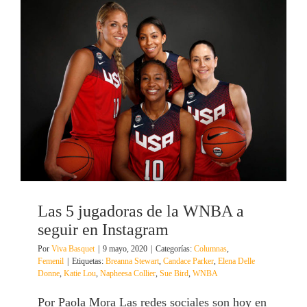
Las 5 jugadoras de la WNBA a
seguir en Instagram
Por
Viva Basquet
|
9 mayo, 2020
|
Categorías:
Columnas
,
Femenil
|
Etiquetas:
Breanna Stewart
,
Candace Parker
,
Elena Delle
Donne
,
Katie Lou
,
Napheesa Collier
,
Sue Bird
,
WNBA
Por Paola Mora Las redes sociales son hoy en