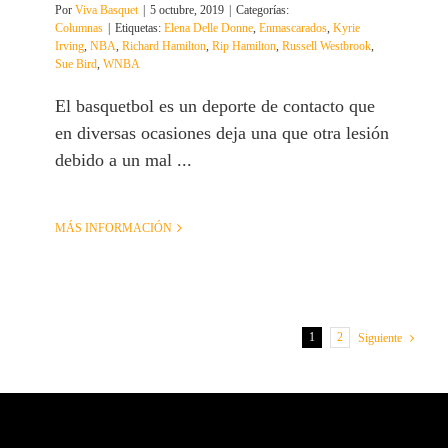
Por
Viva Basquet
|
5 octubre, 2019
|
Categorías:
Columnas
|
Etiquetas:
Elena Delle Donne
,
Enmascarados
,
Kyrie
Irving
,
NBA
,
Richard Hamilton
,
Rip Hamilton
,
Russell Westbrook
,
Sue Bird
,
WNBA
El basquetbol es un deporte de contacto que
en diversas ocasiones deja una que otra lesión
debido a un mal ...
MÁS INFORMACIÓN
1
2
Siguiente