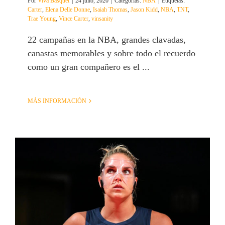
Por
Viva Basquet
|
24 julio, 2020
|
Categorías:
NBA
|
Etiquetas:
Carter
,
Elena Delle Donne
,
Isaiah Thomas
,
Jason Kidd
,
NBA
,
TNT
,
Trae Young
,
Vince Carter
,
vinsanity
22 campañas en la NBA, grandes clavadas,
canastas memorables y sobre todo el recuerdo
como un gran compañero es el ...
MÁS INFORMACIÓN