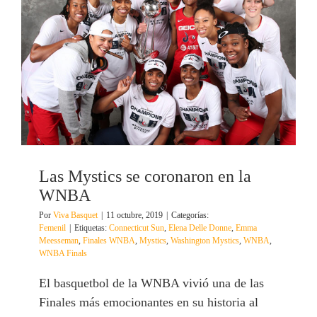
Las Mystics se coronaron en la
WNBA
Por
Viva Basquet
|
11 octubre, 2019
|
Categorías:
Femenil
|
Etiquetas:
Connecticut Sun
,
Elena Delle Donne
,
Emma
Meesseman
,
Finales WNBA
,
Mystics
,
Washington Mystics
,
WNBA
,
WNBA Finals
El basquetbol de la WNBA vivió una de las
Finales más emocionantes en su historia al