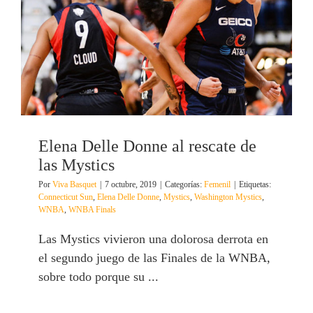
Elena Delle Donne al rescate de
las Mystics
Por
Viva Basquet
|
7 octubre, 2019
|
Categorías:
Femenil
|
Etiquetas:
Connecticut Sun
,
Elena Delle Donne
,
Mystics
,
Washington Mystics
,
WNBA
,
WNBA Finals
Las Mystics vivieron una dolorosa derrota en
el segundo juego de las Finales de la WNBA,
sobre todo porque su ...