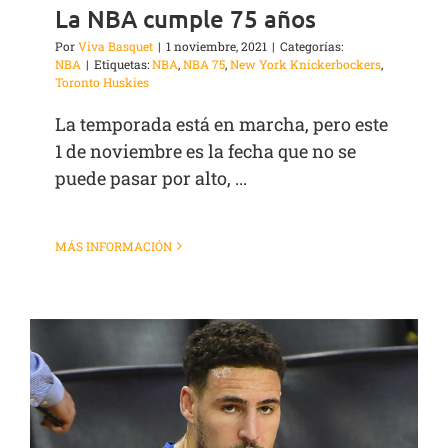
La NBA cumple 75 años
Por
Viva Basquet
|
1 noviembre, 2021
|
Categorías:
NBA
|
Etiquetas:
NBA
,
NBA 75
,
New York Knickerbockers
,
Toronto Huskies
La temporada está en marcha, pero este
1 de noviembre es la fecha que no se
puede pasar por alto, ...
MÁS INFORMACIÓN