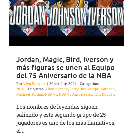
Jordan, Magic, Bird, Iverson y
más figuras se unen al Equipo
del 75 Aniversario de la NBA
Por
Viva Basquet
|
20 octubre, 2021
|
Categorías:
NBA
|
Etiquetas:
Allen Iverson
,
Larry Bird
,
Magic Johnson
,
Michael Jordan
,
NBA 75
,
NBA 75 Aniversario
,
Tim Duncan
Los nombres de leyendas siguen
saliendo y este segundo grupo de 25
jugadores es uno de los más llamativos,
el ...