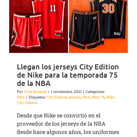
Llegan los jerseys City Edition
de Nike para la temporada 75
de la NBA
Por
Viva Basquet
|
1 noviembre, 2021
|
Categorías:
NBA
|
Etiquetas:
City Edition
,
jerseys
,
NBA
,
NBA 75
,
Nike
City Edition
Desde que Nike se convirtió en el
proveedor de los jerseys de la NBA
desde hace algunos años, los uniformes