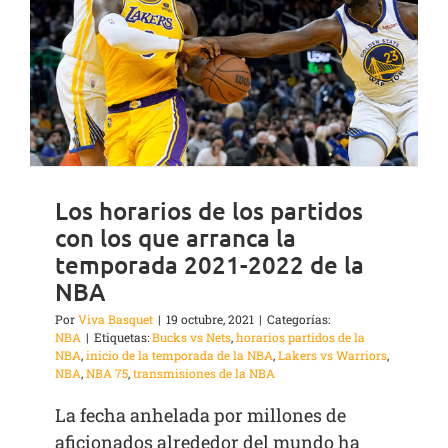
Los horarios de los partidos
con los que arranca la
temporada 2021-2022 de la
NBA
Por
Viva Basquet
|
19 octubre, 2021
|
Categorías:
NBA
|
Etiquetas:
Bucks vs Nets
,
horarios partidos de la
NBA
,
inicio de la temporada de la NBA
,
Lakers vs Warriors
,
NBA
,
NBA 75
,
transmisiones de la NBA
La fecha anhelada por millones de
aficionados alrededor del mundo ha