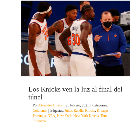
Los Knicks ven la luz al final del
túnel
Por
Alejandro Olvera
|
25 febrero, 2021
|
Categorías:
Columnas
|
Etiquetas:
Julius Randle
,
Knicks
,
Kristaps
Porzingis
,
NBA
,
New York
,
New York Knicks
,
Tom
Thibodeau