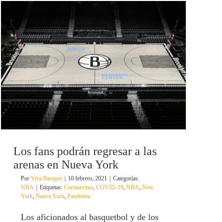
Los fans podrán regresar a las
arenas en Nueva York
Por
Viva Basquet
|
10 febrero, 2021
|
Categorías:
NBA
|
Etiquetas:
Coronavirus
,
COVID-19
,
NBA
,
New
York
,
Nueva York
,
Pandemia
Los aficionados al basquetbol y de los