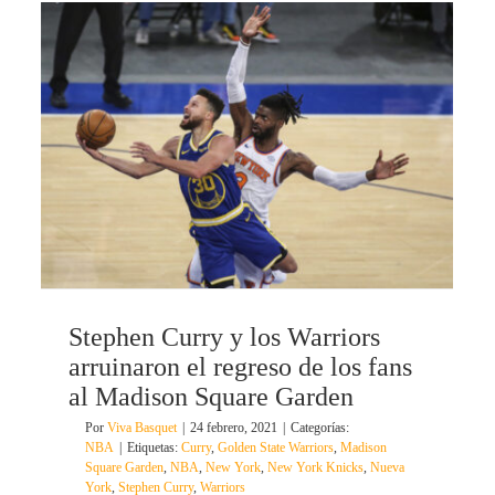
Stephen Curry y los Warriors
arruinaron el regreso de los fans
al Madison Square Garden
Por
Viva Basquet
|
24 febrero, 2021
|
Categorías:
NBA
|
Etiquetas:
Curry
,
Golden State Warriors
,
Madison
Square Garden
,
NBA
,
New York
,
New York Knicks
,
Nueva
York
,
Stephen Curry
,
Warriors