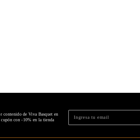
or contenido de Viva Basquet en
n cupón con -10% en la tienda