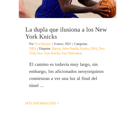
La dupla que ilusiona a los New
York Knicks
Por
Viva Basquet
|
6 enero, 2021
|
Categorías:
NBA
|
Etiquetas:
Barrett
,
Julius Randle
,
Knicks
,
NBA
,
New
York
,
New York Knicks
,
Tom Thiboudeau
El camino es todavía muy largo, sin
embargo, los aficionados neoyorquinos
comienzan a ver una luz al final del
túnel ...
MÁS INFORMACIÓN