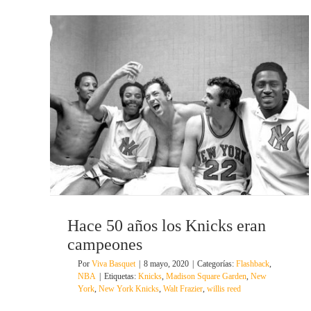
Hace 50 años los Knicks eran
campeones
Por
Viva Basquet
|
8 mayo, 2020
|
Categorías:
Flashback
,
NBA
|
Etiquetas:
Knicks
,
Madison Square Garden
,
New
York
,
New York Knicks
,
Walt Frazier
,
willis reed