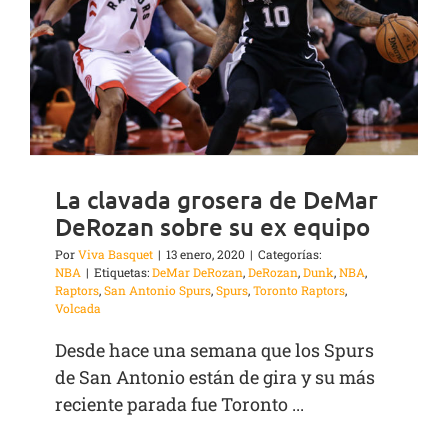
La clavada grosera de DeMar
DeRozan sobre su ex equipo
Por
Viva Basquet
|
13 enero, 2020
|
Categorías:
NBA
|
Etiquetas:
DeMar DeRozan
,
DeRozan
,
Dunk
,
NBA
,
Raptors
,
San Antonio Spurs
,
Spurs
,
Toronto Raptors
,
Volcada
Desde hace una semana que los Spurs
de San Antonio están de gira y su más
reciente parada fue Toronto ...