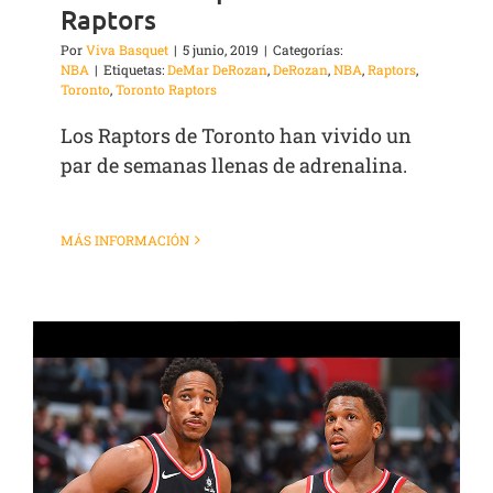
Raptors
Por
Viva Basquet
|
5 junio, 2019
|
Categorías:
NBA
|
Etiquetas:
DeMar DeRozan
,
DeRozan
,
NBA
,
Raptors
,
Toronto
,
Toronto Raptors
Los Raptors de Toronto han vivido un
par de semanas llenas de adrenalina.
MÁS INFORMACIÓN