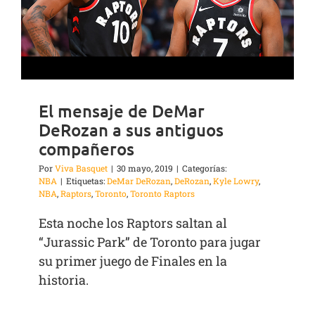
El mensaje de DeMar
DeRozan a sus antiguos
compañeros
Por
Viva Basquet
|
30 mayo, 2019
|
Categorías:
NBA
|
Etiquetas:
DeMar DeRozan
,
DeRozan
,
Kyle Lowry
,
NBA
,
Raptors
,
Toronto
,
Toronto Raptors
Esta noche los Raptors saltan al
“Jurassic Park” de Toronto para jugar
su primer juego de Finales en la
historia.