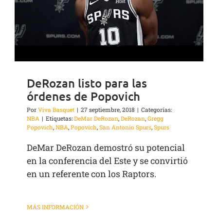
DeRozan listo para las
órdenes de Popovich
Por
Viva Basquet
|
27 septiembre, 2018
|
Categorías:
NBA
|
Etiquetas:
DeMar DeRozan
,
DeRozan
,
Gregg
Popovich
,
NBA
,
Popovich
,
San Antonio Spurs
,
Spurs
DeMar DeRozan demostró su potencial
en la conferencia del Este y se convirtió
en un referente con los Raptors.
MÁS INFORMACIÓN