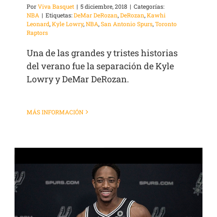
Por
Viva Basquet
|
5 diciembre, 2018
|
Categorías:
NBA
|
Etiquetas:
DeMar DeRozan
,
DeRozan
,
Kawhi
Leonard
,
Kyle Lowry
,
NBA
,
San Antonio Spurs
,
Toronto
Raptors
Una de las grandes y tristes historias
del verano fue la separación de Kyle
Lowry y DeMar DeRozan.
MÁS INFORMACIÓN