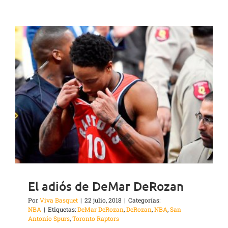
El adiós de DeMar DeRozan
Por
Viva Basquet
|
22 julio, 2018
|
Categorías:
NBA
|
Etiquetas:
DeMar DeRozan
,
DeRozan
,
NBA
,
San
Antonio Spurs
,
Toronto Raptors