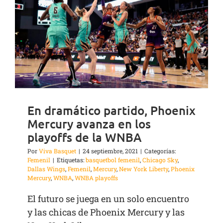
En dramático partido, Phoenix
Mercury avanza en los
playoffs de la WNBA
Por
Viva Basquet
|
24 septiembre, 2021
|
Categorías:
Femenil
|
Etiquetas:
basquetbol femenil
,
Chicago Sky
,
Dallas Wings
,
Femenil
,
Mercury
,
New York Liberty
,
Phoenix
Mercury
,
WNBA
,
WNBA playoffs
El futuro se juega en un solo encuentro
y las chicas de Phoenix Mercury y las