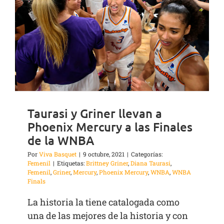
Taurasi y Griner llevan a
Phoenix Mercury a las Finales
de la WNBA
Por
Viva Basquet
|
9 octubre, 2021
|
Categorías:
Femenil
|
Etiquetas:
Brittney Griner
,
Diana Taurasi
,
Femenil
,
Griner
,
Mercury
,
Phoenix Mercury
,
WNBA
,
WNBA
Finals
La historia la tiene catalogada como
una de las mejores de la historia y con