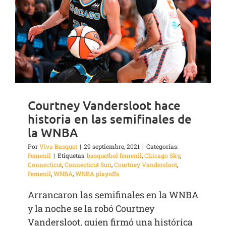
Courtney Vandersloot hace
historia en las semifinales de
la WNBA
Por
Viva Basquet
|
29 septiembre, 2021
|
Categorías:
Femenil
|
Etiquetas:
basquetbol femenil
,
Chicago Sky
,
Connecticut
,
Connecticut Sun
,
Courtney Vandersloot
,
Femenil
,
WNBA
,
WNBA playoffs
Arrancaron las semifinales en la WNBA
y la noche se la robó Courtney
Vandersloot, quien firmó una histórica