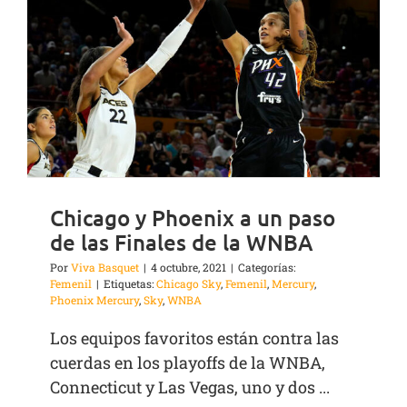
Chicago y Phoenix a un paso
de las Finales de la WNBA
Por
Viva Basquet
|
4 octubre, 2021
|
Categorías:
Femenil
|
Etiquetas:
Chicago Sky
,
Femenil
,
Mercury
,
Phoenix Mercury
,
Sky
,
WNBA
Los equipos favoritos están contra las
cuerdas en los playoffs de la WNBA,
Connecticut y Las Vegas, uno y dos ...