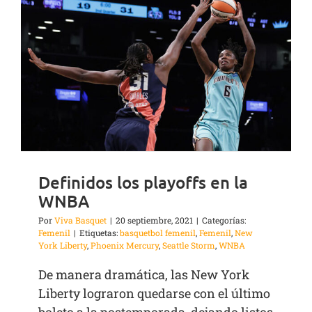
Definidos los playoffs en la
WNBA
Por
Viva Basquet
|
20 septiembre, 2021
|
Categorías:
Femenil
|
Etiquetas:
basquetbol femenil
,
Femenil
,
New
York Liberty
,
Phoenix Mercury
,
Seattle Storm
,
WNBA
De manera dramática, las New York
Liberty lograron quedarse con el último
boleto a la postemporada, dejando listos