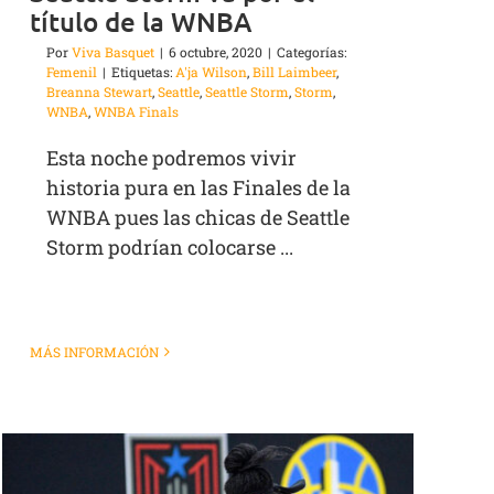
título de la WNBA
Por
Viva Basquet
|
6 octubre, 2020
|
Categorías:
Femenil
|
Etiquetas:
A'ja Wilson
,
Bill Laimbeer
,
Breanna Stewart
,
Seattle
,
Seattle Storm
,
Storm
,
WNBA
,
WNBA Finals
Esta noche podremos vivir
historia pura en las Finales de la
WNBA pues las chicas de Seattle
Storm podrían colocarse ...
MÁS INFORMACIÓN