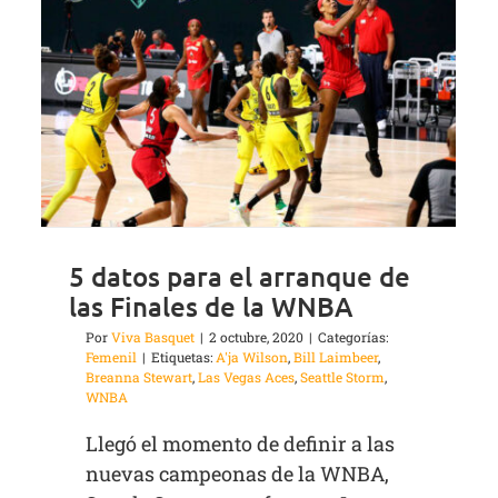
5 datos para el arranque de
las Finales de la WNBA
Por
Viva Basquet
|
2 octubre, 2020
|
Categorías:
Femenil
|
Etiquetas:
A'ja Wilson
,
Bill Laimbeer
,
Breanna Stewart
,
Las Vegas Aces
,
Seattle Storm
,
WNBA
Llegó el momento de definir a las
nuevas campeonas de la WNBA,