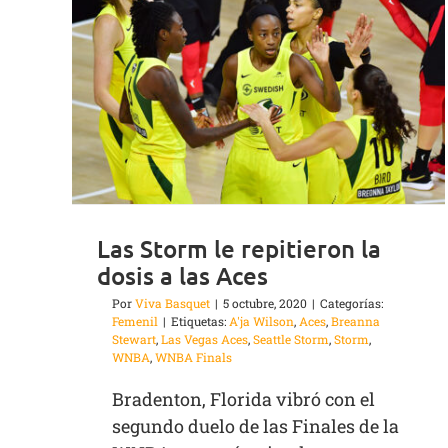
Las Storm le repitieron la
dosis a las Aces
Por
Viva Basquet
|
5 octubre, 2020
|
Categorías:
Femenil
|
Etiquetas:
A'ja Wilson
,
Aces
,
Breanna
Stewart
,
Las Vegas Aces
,
Seattle Storm
,
Storm
,
WNBA
,
WNBA Finals
Bradenton, Florida vibró con el
segundo duelo de las Finales de la