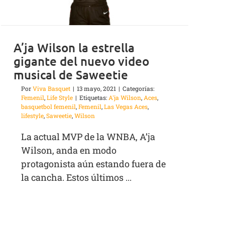
A’ja Wilson la estrella
gigante del nuevo video
musical de Saweetie
Por
Viva Basquet
|
13 mayo, 2021
|
Categorías:
Femenil
,
Life Style
|
Etiquetas:
A'ja Wilson
,
Aces
,
basquetbol femenil
,
Femenil
,
Las Vegas Aces
,
lifestyle
,
Saweetie
,
Wilson
La actual MVP de la WNBA, A’ja
Wilson, anda en modo
protagonista aún estando fuera de
la cancha. Estos últimos ...