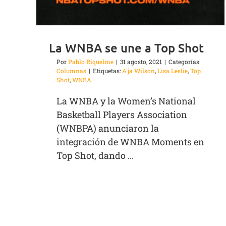
La WNBA se une a Top Shot
Por
Pablo Riquelme
|
31 agosto, 2021
|
Categorías:
Columnas
|
Etiquetas:
A'ja Wilson
,
Lisa Leslie
,
Top
Shot
,
WNBA
La WNBA y la Women’s National
Basketball Players Association
(WNBPA) anunciaron la
integración de WNBA Moments en
Top Shot, dando ...