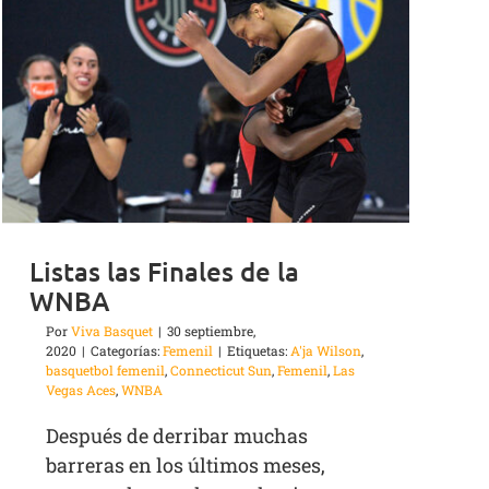
Listas las Finales de la
WNBA
Por
Viva Basquet
|
30 septiembre,
2020
|
Categorías:
Femenil
|
Etiquetas:
A'ja Wilson
,
basquetbol femenil
,
Connecticut Sun
,
Femenil
,
Las
Vegas Aces
,
WNBA
Después de derribar muchas
barreras en los últimos meses,