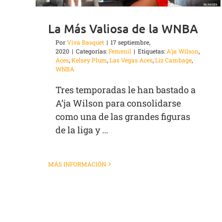
La Más Valiosa de la WNBA
Por
Viva Basquet
|
17 septiembre,
2020
|
Categorías:
Femenil
|
Etiquetas:
A'ja Wilson
,
Aces
,
Kelsey Plum
,
Las Vegas Aces
,
Liz Cambage
,
WNBA
Tres temporadas le han bastado a
A’ja Wilson para consolidarse
como una de las grandes figuras
de la liga y ...
MÁS INFORMACIÓN