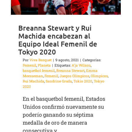
Breanna Stewart y Rui
Machida encabezan al
Equipo Ideal Femenil de
Tokyo 2020
Por
Viva Basquet
|
9 agosto, 2021
|
Categorías:
Femenil
,
Planeta
|
Etiquetas:
A'ja Wilson
,
basquetbol femenil
,
Breanna Stewart
,
Emma
Meesseman
,
Femenil
,
Juegos Olímpicos
,
Olimpicos
,
Rui Machida
,
Sandrine Gruda
,
Tokio 2020
,
Tokyo
2020
En el basquetbol femenil, Estados
Unidos confirmó nuevamente su
poderío ganando su séptima
medalla de oro de manera
consecutiva y ...