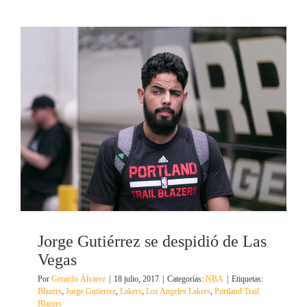
Jorge Gutiérrez se despidió de Las
Vegas
Por
Gerardo Álvarez
|
18 julio, 2017
|
Categorías:
NBA
|
Etiquetas:
Blazers
,
Jorge Gutierrez
,
Lakers
,
Los Angeles Lakers
,
Portland Trail
Blazers