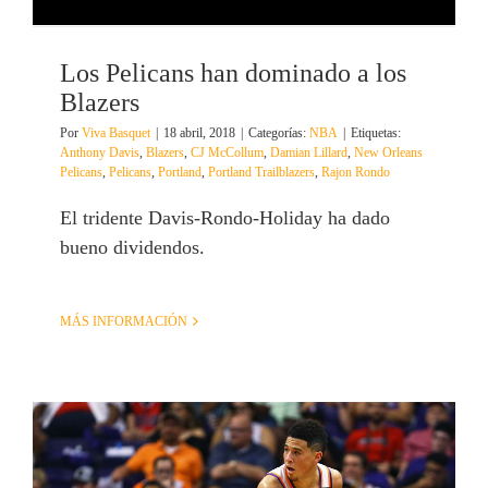
Los Pelicans han dominado a los
Blazers
Por
Viva Basquet
|
18 abril, 2018
|
Categorías:
NBA
|
Etiquetas:
Anthony Davis
,
Blazers
,
CJ McCollum
,
Damian Lillard
,
New Orleans
Pelicans
,
Pelicans
,
Portland
,
Portland Trailblazers
,
Rajon Rondo
El tridente Davis-Rondo-Holiday ha dado
bueno dividendos.
MÁS INFORMACIÓN