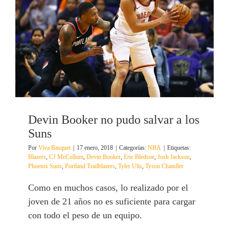
Devin Booker no pudo salvar a los
Suns
Por
Viva Basquet
|
17 enero, 2018
|
Categorías:
NBA
|
Etiquetas:
Blazers
,
CJ McCollum
,
Devin Booker
,
Eric Bledsoe
,
Josh Jackson
,
Phoenix Suns
,
Portland Trailblazers
,
Tyler Ulis
,
Tyson Chandler
Como en muchos casos, lo realizado por el
joven de 21 años no es suficiente para cargar
con todo el peso de un equipo.