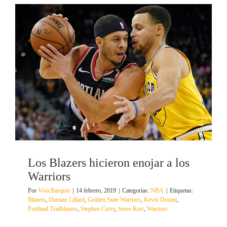
Los Blazers hicieron enojar a los
Warriors
Por
Viva Basquet
|
14 febrero, 2019
|
Categorías:
NBA
|
Etiquetas:
Blazers
,
Damian Lillard
,
Golden State Warriors
,
Kevin Durant
,
Portland Trailblazers
,
Stephen Curry
,
Steve Kerr
,
Warriors