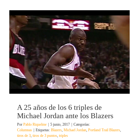
A 25 años de los 6 triples de
Michael Jordan ante los Blazers
Por
Pablo Riquelme
|
5 junio, 2017
|
Categorías:
Columnas
|
Etiquetas:
Blazers
,
Michael Jordan
,
Portland Trail Blazers
,
tiros de 3
,
tiros de 3 puntos
,
triples