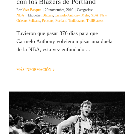
con los Blazers de Portland
Por
Viva Basquet
|
20 noviembre, 2019
|
Categorías:
NBA
|
Etiquetas:
Blazers
,
Carmelo Anthony
,
Melo
,
NBA
,
New
Orleans Pelicans
,
Pelicans
,
Portland Trailblazers
,
TrailBlazers
Tuvieron que pasar 376 días para que
Carmelo Anthony volviera a pisar una duela
de la NBA, esta vez enfundado ...
MÁS INFORMACIÓN