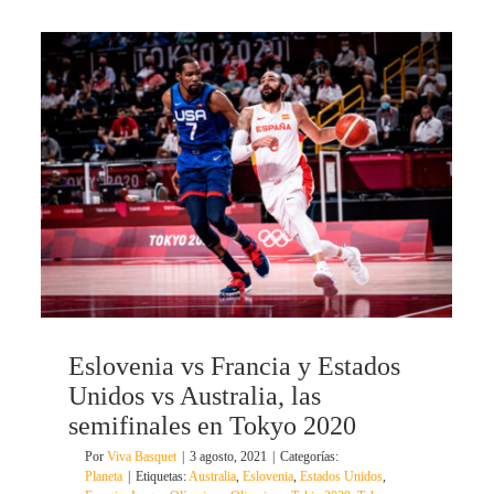
Eslovenia vs Francia y Estados
Unidos vs Australia, las
semifinales en Tokyo 2020
Por
Viva Basquet
|
3 agosto, 2021
|
Categorías:
Planeta
|
Etiquetas:
Australia
,
Eslovenia
,
Estados Unidos
,