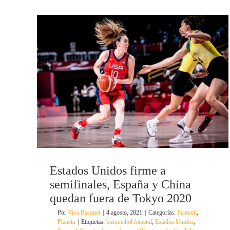
Estados Unidos firme a
semifinales, España y China
quedan fuera de Tokyo 2020
Por
Viva Basquet
|
4 agosto, 2021
|
Categorías:
Femenil
,
Planeta
|
Etiquetas:
basquetbol femenil
,
Estados Unidos
,