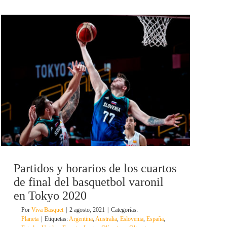
Partidos y horarios de los cuartos
de final del basquetbol varonil
en Tokyo 2020
Por
Viva Basquet
|
2 agosto, 2021
|
Categorías:
Planeta
|
Etiquetas:
Argentina
,
Australia
,
Eslovenia
,
España
,