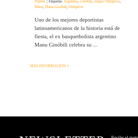
Planeta
|
Etiquetas:
Argentina
,
Ginóbili
,
Juegos Olímpicos
,
Manu
,
Manu Ginóbili
,
Olimpicos
Uno de los mejores deportistas
latinoamericanos de la historia está de
fiesta, el ex basquetbolista argentino
Manu Ginóbili celebra su ...
MÁS INFORMACIÓN
Recibe el mej