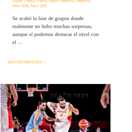
Estados Unidos
,
Francia
,
Juegos Olímpicos
,
Olimpicos
,
Tokio 2020
,
Tokyo 2020
Se acabó la fase de grupos donde
realmente no hubo muchas sorpresas,
aunque sí podemos destacar el nivel con
el ...
MÁS INFORMACIÓN