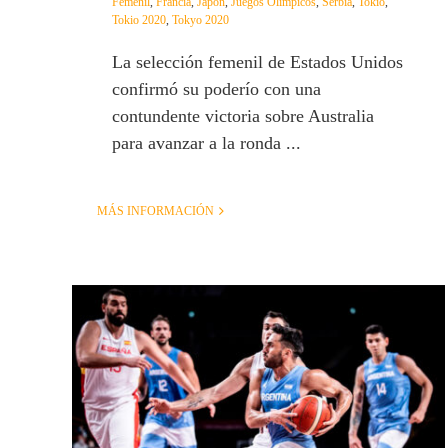
Femenil
,
Francia
,
Japon
,
Juegos Olímpicos
,
Serbia
,
Tokio
,
Tokio 2020
,
Tokyo 2020
La selección femenil de Estados Unidos
confirmó su poderío con una
contundente victoria sobre Australia
para avanzar a la ronda ...
MÁS INFORMACIÓN